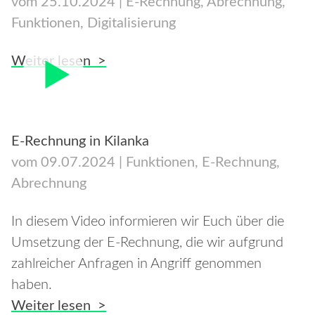
vom
25.10.2024
|
E-Rechnung
,
Abrechnung
,
Funktionen
,
Digitalisierung
KONTAKT
Weiter lesen
E-Rechnung in Kilanka
vom
09.07.2024
|
Funktionen
,
E-Rechnung
,
Abrechnung
In diesem Video informieren wir Euch über die
Umsetzung der E-Rechnung, die wir aufgrund
zahlreicher Anfragen in Angriff genommen
haben.
Weiter lesen