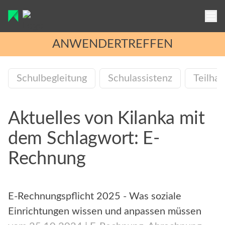
ANWENDERTREFFEN
Schulbegleitung
Schulassistenz
Teilha
FUNKTIONEN
PREISE
Aktuelles von Kilanka mit
FAQ
dem Schlagwort: E-
HANDBUCH
Rechnung
JOBS
E-Rechnungspflicht 2025 - Was soziale
AKTUELLES
Einrichtungen wissen und anpassen müssen
ÜBER UNS